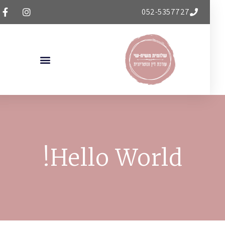
052-5357727
Hello World!